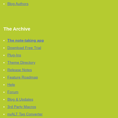
Blog Authors
The Archive
The note-taking app
Download Free Trial
Plug-Ins
Theme Directory
Release Notes
Feature Roadmap
Help
Forum
Blog & Updates
3rd Party Macros
nvALT Tag Converter