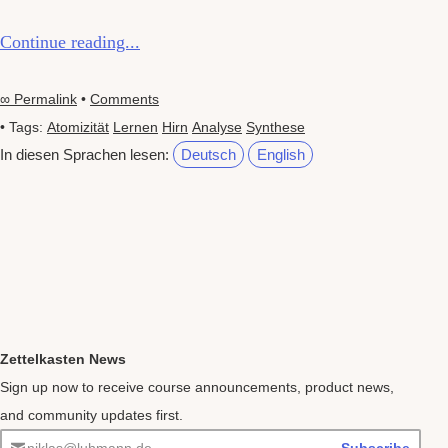
Continue reading...
∞ Permalink
•
Comments
• Tags:
Atomizität
Lernen
Hirn
Analyse
Synthese
In diesen Sprachen lesen:
Deutsch
English
Zettelkasten News
Sign up now to receive course announcements, product news,
and community updates first.